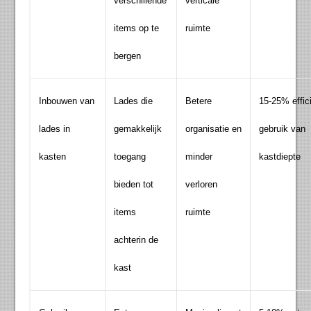
verschillende
verticale
items op te
ruimte
bergen
Inbouwen van
Lades die
Betere
15-25% effic
lades in
gemakkelijk
organisatie en
gebruik van
kasten
toegang
minder
kastdiepte
bieden tot
verloren
items
ruimte
achterin de
kast