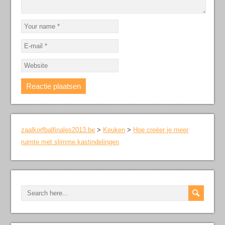
zaalkorfbalfinales2013.be
>
Keuken
>
Hoe creëer je meer
ruimte met slimme kastindelingen