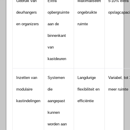
Gebruik van
Extra
Maximaliseert
5-10% extra
deurhangers
opbergruimte
ongebruikte
opslagcapaci
en organizers
aan de
ruimte
binnenkant
van
kastdeuren
Inzetten van
Systemen
Langdurige
Variabel, to
modulaire
die
flexibiliteit en
meer ruimte
kastindelingen
aangepast
efficiëntie
kunnen
worden aan