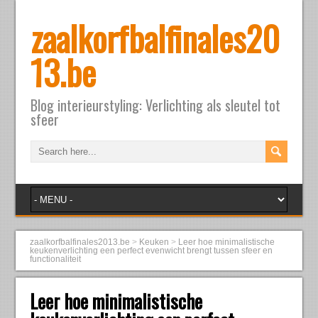
zaalkorfbalfinales20
13.be
Blog interieurstyling: Verlichting als sleutel tot
sfeer
zaalkorfbalfinales2013.be
>
Keuken
>
Leer hoe minimalistische
keukenverlichting een perfect evenwicht brengt tussen sfeer en
functionaliteit
Leer hoe minimalistische