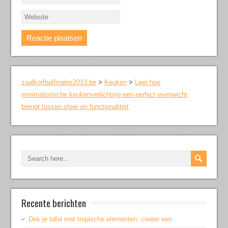
zaalkorfbalfinales2013.be
>
Keuken
>
Leer hoe
minimalistische keukenverlichting een perfect evenwicht
brengt tussen sfeer en functionaliteit
Recente berichten
Dek je tafel met tropische elementen: creëer een