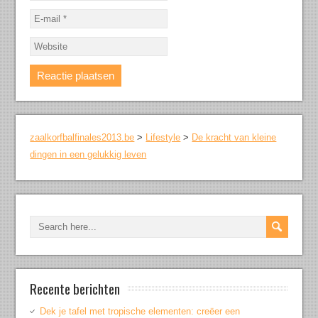
zaalkorfbalfinales2013.be
>
Lifestyle
>
De kracht van kleine
dingen in een gelukkig leven
Recente berichten
Dek je tafel met tropische elementen: creëer een