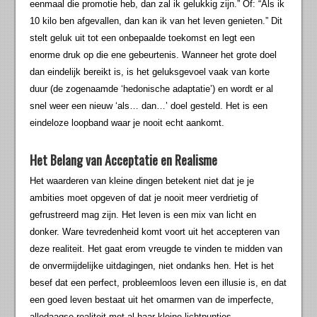
eenmaal die promotie heb, dan zal ik gelukkig zijn.” Of: “Als ik
10 kilo ben afgevallen, dan kan ik van het leven genieten.” Dit
stelt geluk uit tot een onbepaalde toekomst en legt een
enorme druk op die ene gebeurtenis. Wanneer het grote doel
dan eindelijk bereikt is, is het geluksgevoel vaak van korte
duur (de zogenaamde ‘hedonische adaptatie’) en wordt er al
snel weer een nieuw ‘als… dan…’ doel gesteld. Het is een
eindeloze loopband waar je nooit echt aankomt.
Het Belang van Acceptatie en Realisme
Het waarderen van kleine dingen betekent niet dat je je
ambities moet opgeven of dat je nooit meer verdrietig of
gefrustreerd mag zijn. Het leven is een mix van licht en
donker. Ware tevredenheid komt voort uit het accepteren van
deze realiteit. Het gaat erom vreugde te vinden te midden van
de onvermijdelijke uitdagingen, niet ondanks hen. Het is het
besef dat een perfect, probleemloos leven een illusie is, en dat
een goed leven bestaat uit het omarmen van de imperfecte,
alledaagse realiteit met al haar kleine lichtpuntjes.