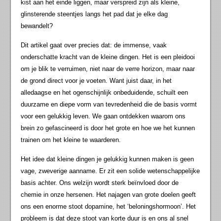
kist aan het einde liggen, maar verspreid zijn als kleine,
glinsterende steentjes langs het pad dat je elke dag
bewandelt?
Dit artikel gaat over precies dat: de immense, vaak
onderschatte kracht van de kleine dingen. Het is een pleidooi
om je blik te verruimen, niet naar de verre horizon, maar naar
de grond direct voor je voeten. Want juist daar, in het
alledaagse en het ogenschijnlijk onbeduidende, schuilt een
duurzame en diepe vorm van tevredenheid die de basis vormt
voor een gelukkig leven. We gaan ontdekken waarom ons
brein zo gefascineerd is door het grote en hoe we het kunnen
trainen om het kleine te waarderen.
Het idee dat kleine dingen je gelukkig kunnen maken is geen
vage, zweverige aanname. Er zit een solide wetenschappelijke
basis achter. Ons welzijn wordt sterk beïnvloed door de
chemie in onze hersenen. Het najagen van grote doelen geeft
ons een enorme stoot dopamine, het ‘beloningshormoon’. Het
probleem is dat deze stoot van korte duur is en ons al snel