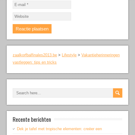
zaalkorfbalfinales2013.be
>
Lifestyle
>
Vakantieherinneringen
vastleggen: tips en tricks
Recente berichten
Dek je tafel met tropische elementen: creëer een