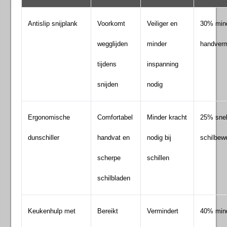
Antislip snijplank
Voorkomt
Veiliger en
30% min
wegglijden
minder
handverm
tijdens
inspanning
snijden
nodig
Ergonomische
Comfortabel
Minder kracht
25% snel
dunschiller
handvat en
nodig bij
schilbew
scherpe
schillen
schilbladen
Keukenhulp met
Bereikt
Vermindert
40% min