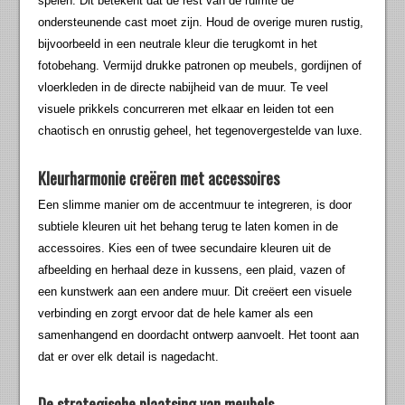
spelen. Dit betekent dat de rest van de ruimte de
ondersteunende cast moet zijn. Houd de overige muren rustig,
bijvoorbeeld in een neutrale kleur die terugkomt in het
fotobehang. Vermijd drukke patronen op meubels, gordijnen of
vloerkleden in de directe nabijheid van de muur. Te veel
visuele prikkels concurreren met elkaar en leiden tot een
chaotisch en onrustig geheel, het tegenovergestelde van luxe.
Kleurharmonie creëren met accessoires
Een slimme manier om de accentmuur te integreren, is door
subtiele kleuren uit het behang terug te laten komen in de
accessoires. Kies een of twee secundaire kleuren uit de
afbeelding en herhaal deze in kussens, een plaid, vazen of
een kunstwerk aan een andere muur. Dit creëert een visuele
verbinding en zorgt ervoor dat de hele kamer als een
samenhangend en doordacht ontwerp aanvoelt. Het toont aan
dat er over elk detail is nagedacht.
De strategische plaatsing van meubels