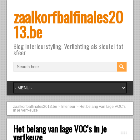
zaalkorfbalfinales20
13.be
Blog interieurstyling: Verlichting als sleutel tot
sfeer
zaalkorfbalfinales2013.be
>
Interieur
>
Het belang van lage VOC’s
in je verfkeuze
Het belang van lage VOC’s in je
verfkeuze