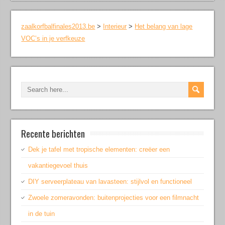
zaalkorfbalfinales2013.be
>
Interieur
>
Het belang van lage
VOC’s in je verfkeuze
Recente berichten
Dek je tafel met tropische elementen: creëer een
vakantiegevoel thuis
DIY serveerplateau van lavasteen: stijlvol en functioneel
Zwoele zomeravonden: buitenprojecties voor een filmnacht
in de tuin