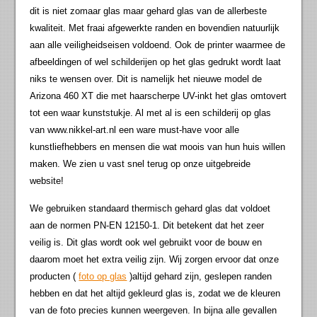
dit is niet zomaar glas maar gehard glas van de allerbeste
kwaliteit. Met fraai afgewerkte randen en bovendien natuurlijk
aan alle veiligheidseisen voldoend. Ook de printer waarmee de
afbeeldingen of wel schilderijen op het glas gedrukt wordt laat
niks te wensen over. Dit is namelijk het nieuwe model de
Arizona 460 XT die met haarscherpe UV-inkt het glas omtovert
tot een waar kunststukje. Al met al is een schilderij op glas
van www.nikkel-art.nl een ware must-have voor alle
kunstliefhebbers en mensen die wat moois van hun huis willen
maken. We zien u vast snel terug op onze uitgebreide
website!
We gebruiken standaard thermisch gehard glas dat voldoet
aan de normen PN-EN 12150-1. Dit betekent dat het zeer
veilig is. Dit glas wordt ook wel gebruikt voor de bouw en
daarom moet het extra veilig zijn. Wij zorgen ervoor dat onze
producten (
foto op glas
)altijd gehard zijn, geslepen randen
hebben en dat het altijd gekleurd glas is, zodat we de kleuren
van de foto precies kunnen weergeven. In bijna alle gevallen