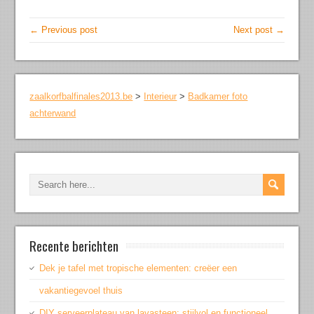
← Previous post
Next post →
zaalkorfbalfinales2013.be
>
Interieur
>
Badkamer foto
achterwand
Recente berichten
Dek je tafel met tropische elementen: creëer een
vakantiegevoel thuis
DIY serveerplateau van lavasteen: stijlvol en functioneel