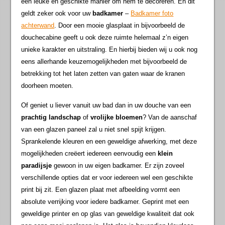
een leuke en geschikte manier om hem te decoreren. En dit
geldt zeker ook voor uw
badkamer
–
Badkamer foto
achterwand
. Door een mooie glasplaat in bijvoorbeeld de
douchecabine geeft u ook deze ruimte helemaal z’n eigen
unieke karakter en uitstraling. En hierbij bieden wij u ook nog
eens allerhande keuzemogelijkheden met bijvoorbeeld de
betrekking tot het laten zetten van gaten waar de kranen
doorheen moeten.
Of geniet u liever vanuit uw bad dan in uw douche van een
prachtig landschap
of
vrolijke bloemen
? Van de aanschaf
van een glazen paneel zal u niet snel spijt krijgen.
Sprankelende kleuren en een geweldige afwerking, met deze
mogelijkheden creëert iedereen eenvoudig een
klein
paradijsje
gewoon in uw eigen badkamer. Er zijn zoveel
verschillende opties dat er voor iedereen wel een geschikte
print bij zit. Een glazen plaat met afbeelding vormt een
absolute verrijking voor iedere badkamer. Geprint met een
geweldige printer en op glas van geweldige kwaliteit dat ook