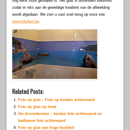
nog eens mooi geslepen is. Het glas is bovendien kleurloos
zodat er niks aan de geweldige kwaliteit van de afbeelding
wordt afgedaan. We zien u vast snel terug op onze site:
www.foto4art.be
.
Related Posts:
Foto op glas – Foto op keuken achterwand
Foto op glas op maat
Uw droomkeuken – keuken foto achterwand en
badkamer foto achterwand
Foto op glas van hoge kwaliteit