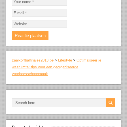
zaalkorfbalfinales2013.be
>
Lifestyle
>
Optimaliseer je
wasruimte: tips voor een georganiseerde
voorjaarsschoonmaak