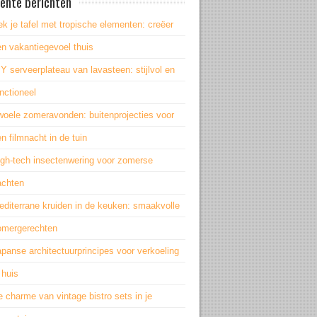
ente berichten
k je tafel met tropische elementen: creëer
n vakantiegevoel thuis
Y serveerplateau van lavasteen: stijlvol en
nctioneel
woele zomeravonden: buitenprojecties voor
n filmnacht in de tuin
igh-tech insectenwering voor zomerse
achten
editerrane kruiden in de keuken: smaakvolle
omergerechten
panse architectuurprincipes voor verkoeling
 huis
 charme van vintage bistro sets in je