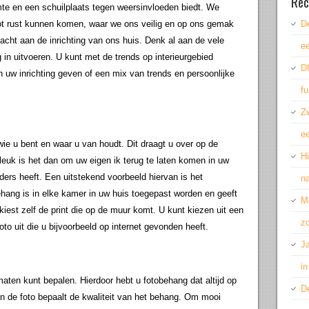
Rec
te en een schuilplaats tegen weersinvloeden biedt. We
tot rust kunnen komen, waar we ons veilig en op ons gemak
De
ht aan de inrichting van ons huis. Denk al aan de vele
ee
 in uitvoeren. U kunt met de trends op interieurgebied
DI
 uw inrichting geven of een mix van trends en persoonlijke
fu
Z
ee
wie u bent en waar u van houdt. Dit draagt u over op de
H
euk is het dan om uw eigen ik terug te laten komen in uw
ders heeft. Een uitstekend voorbeeld hiervan is het
n
hang is in elke kamer in uw huis toegepast worden en geeft
M
kiest zelf de print die op de muur komt. U kunt kiezen uit een
z
oto uit die u bijvoorbeeld op internet gevonden heeft.
Ja
in
aten kunt bepalen. Hierdoor hebt u fotobehang dat altijd op
De
n de foto bepaalt de kwaliteit van het behang. Om mooi