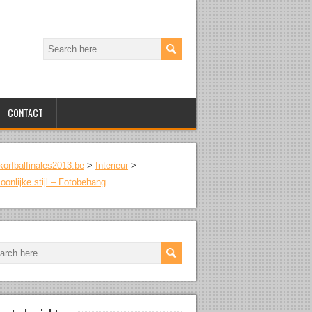
CONTACT
korfbalfinales2013.be
>
Interieur
>
oonlijke stijl – Fotobehang