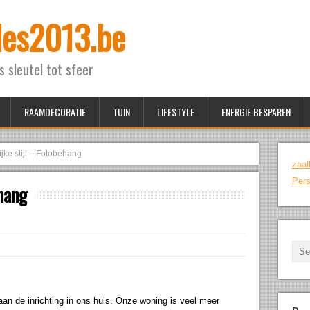
ales2013.be
ls sleutel tot sfeer
RAAMDECORATIE
TUIN
LIFESTYLE
ENERGIE BESPAREN
jke stijl – Fotobehang
zaal
Pers
ehang
n de inrichting in ons huis. Onze woning is veel meer