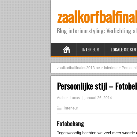
zaalkorfbalfin
Blog interieurstyling: Verlichting a
INTERIEUR
LOKALE GIDSEN
zaalkorfbalfinales2013.be
>
Interieur
>
Persoonli
Persoonlijke stijl – Fotob
Author:
Lucas
januari 26, 2014
Interieur
Fotobehang
Tegenwoordig hechten we veel meer waarde aa