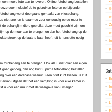
z
om een mooie foto aan te leveren. Online fotobehang bestellen
deze door inclusief de te gebruiken foto en op bijzonder
Ge
s. Fotobehang wordt doorgaans gemaakt van vliesbehang.
en
dus niet snel en is daarmee zeer eenvoudig op de muur te
Z
et de behanglijm die u gebruikt: deze moet geschikt zijn om
lijm op de muur aan te brengen en dan het fotobehang op de
en
kte strook op de laatste baan heeft: dit is tenslotte nodig
In
p
om fotobehang aan te brengen. Ook als u niet over een eigen
Cat
niet goed genoeg, dan nog kunt u prima fotobehang bestellen.
g over een database waaruit u een print kunt kiezen. U zult
E
 ervan uitgaan dat het een verrijking is voor elke kamer in
In
est u voor een muur met de weergave van uw eigen
K
Li
R