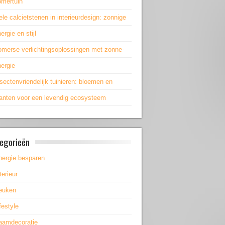
omertuin
le calcietstenen in interieurdesign: zonnige
ergie en stijl
omerse verlichtingsoplossingen met zonne-
ergie
sectenvriendelijk tuinieren: bloemen en
lanten voor een levendig ecosysteem
egorieën
nergie besparen
terieur
euken
festyle
aamdecoratie