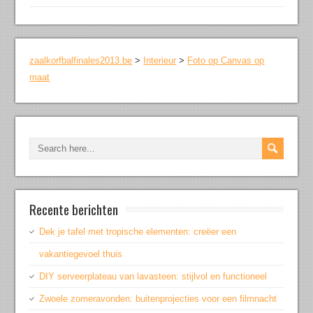
zaalkorfbalfinales2013.be
>
Interieur
>
Foto op Canvas op
maat
Recente berichten
Dek je tafel met tropische elementen: creëer een
vakantiegevoel thuis
DIY serveerplateau van lavasteen: stijlvol en functioneel
Zwoele zomeravonden: buitenprojecties voor een filmnacht