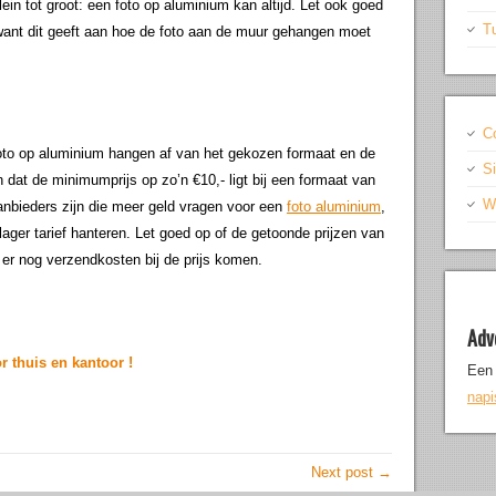
n tot groot: een foto op aluminium kan altijd. Let ook goed
T
 want dit geeft aan hoe de foto aan de muur gehangen moet
C
oto op aluminium hangen af van het gekozen formaat en de
S
dat de minimumprijs op zo’n €10,- ligt bij een formaat van
Wr
aanbieders zijn die meer geld vragen voor een
foto aluminium
,
n lager tarief hanteren. Let goed op of de getoonde prijzen van
 er nog verzendkosten bij de prijs komen.
Adv
 thuis en kantoor !
Een 
nap
Next post →