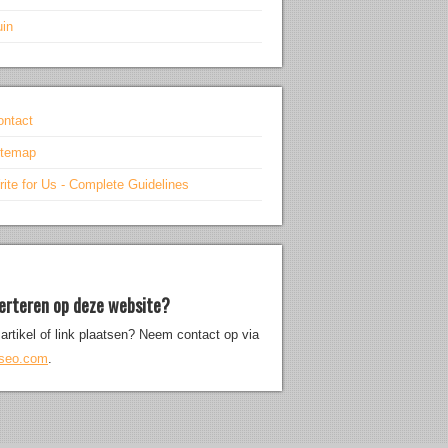
uin
ontact
itemap
ite for Us - Complete Guidelines
erteren op deze website?
artikel of link plaatsen? Neem contact op via
iseo.com
.