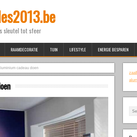
ales2013.be
ls sleutel tot sfeer
RAAMDECORATIE
TUIN
LIFESTYLE
ENERGIE BESPAREN
aluminium cadeau doen
zaal
alu
doen