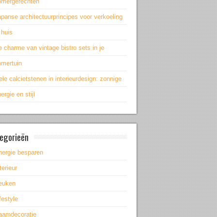
omergerechten
panse architectuurprincipes voor verkoeling
 huis
 charme van vintage bistro sets in je
omertuin
le calcietstenen in interieurdesign: zonnige
ergie en stijl
egorieën
nergie besparen
terieur
euken
festyle
aamdecoratie