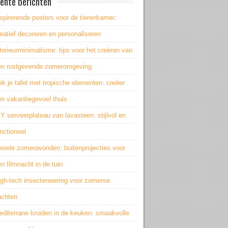
ente berichten
spirerende posters voor de tienerkamer:
eatief decoreren en personaliseren
terieurminimalisme: tips voor het creëren van
en rustgevende zomeromgeving
k je tafel met tropische elementen: creëer
n vakantiegevoel thuis
Y serveerplateau van lavasteen: stijlvol en
nctioneel
woele zomeravonden: buitenprojecties voor
n filmnacht in de tuin
igh-tech insectenwering voor zomerse
achten
editerrane kruiden in de keuken: smaakvolle