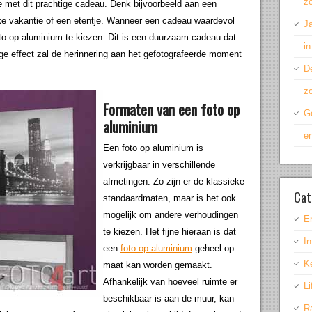
z
e met dit prachtige cadeau. Denk bijvoorbeeld aan een
jke vakantie of een etentje. Wanneer een cadeau waardevol
Ja
oto op aluminium te kiezen. Dit is een duurzaam cadeau dat
in
ge effect zal de herinnering aan het gefotografeerde moment
De
z
Formaten van een foto op
Ge
aluminium
en
Een foto op aluminium is
verkrijgbaar in verschillende
afmetingen. Zo zijn er de klassieke
Cat
standaardmaten, maar is het ook
mogelijk om andere verhoudingen
E
te kiezen. Het fijne hieraan is dat
In
een
foto op aluminium
geheel op
K
maat kan worden gemaakt.
Afhankelijk van hoeveel ruimte er
Li
beschikbaar is aan de muur, kan
R