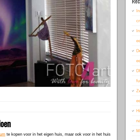
Rec
In
cr
In
e
De
ee
DI
fu
Z
ee
H
doen
n
M
ium
te kopen voor in het eigen huis, maar ook voor in het huis