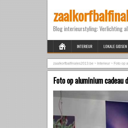
zaalkorfbalfin
Blog interieurstyling: Verlichting a
INTERIEUR
LOKALE GIDSEN
zaalkorfbalfinales2013.be
>
Interieur
>
Foto op 
Foto op aluminium cadeau 