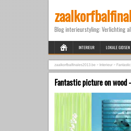
zaalkorfbalfin
Blog interieurstyling: Verlichting a
INTERIEUR
LOKALE GIDSEN
zaalkorfbalfinales2013.be
>
Interieur
>
Fantastic
Fantastic picture on wood 