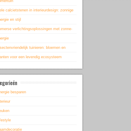
omertuin
le calcietstenen in interieurdesign: zonnige
ergie en stijl
omerse verlichtingsoplossingen met zonne-
ergie
sectenvriendelijk tuinieren: bloemen en
lanten voor een levendig ecosysteem
egorieën
nergie besparen
terieur
euken
festyle
aamdecoratie