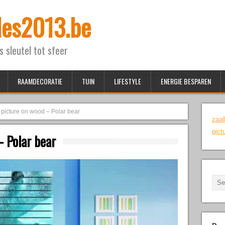
ales2013.be
ls sleutel tot sfeer
RAAMDECORATIE
TUIN
LIFESTYLE
ENERGIE BESPAREN
 picture on wood – Polar bear
zaal
pict
– Polar bear