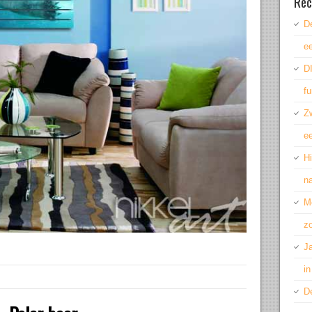
Rec
De
ee
DI
fu
Z
ee
H
n
M
z
Ja
in
De