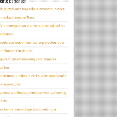
ente berichten
k je tafel met tropische elementen: creëer
n vakantiegevoel thuis
Y serveerplateau van lavasteen: stijlvol en
nctioneel
woele zomeravonden: buitenprojecties voor
n filmnacht in de tuin
igh-tech insectenwering voor zomerse
achten
editerrane kruiden in de keuken: smaakvolle
omergerechten
panse architectuurprincipes voor verkoeling
 huis
 charme van vintage bistro sets in je