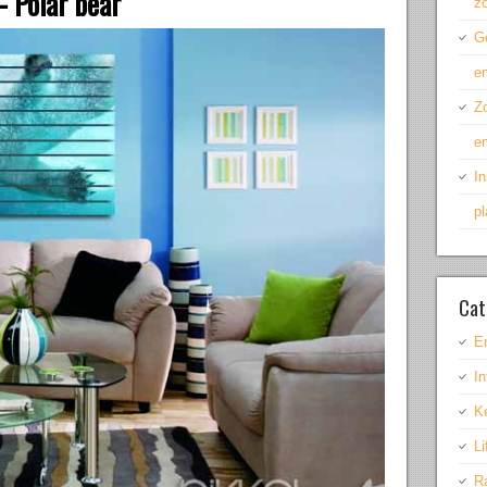
– Polar bear
z
Ge
en
Z
en
In
p
Cat
E
In
K
Li
R