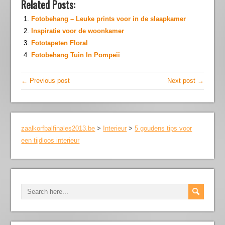
Related Posts:
Fotobehang – Leuke prints voor in de slaapkamer
Inspiratie voor de woonkamer
Fototapeten Floral
Fotobehang Tuin In Pompeii
← Previous post
Next post →
zaalkorfbalfinales2013.be
>
Interieur
>
5 goudens tips voor
een tijdloos interieur