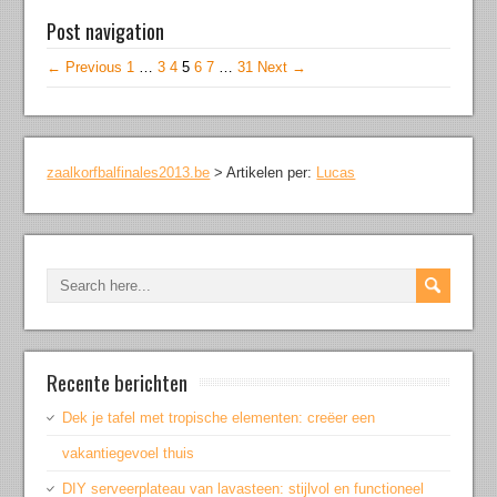
Post navigation
← Previous
1
…
3
4
5
6
7
…
31
Next →
zaalkorfbalfinales2013.be
>
Artikelen per:
Lucas
Recente berichten
Dek je tafel met tropische elementen: creëer een
vakantiegevoel thuis
DIY serveerplateau van lavasteen: stijlvol en functioneel