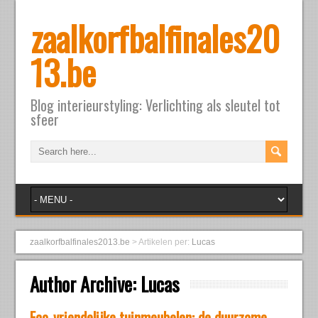
zaalkorfbalfinales20
13.be
Blog interieurstyling: Verlichting als sleutel tot
sfeer
zaalkorfbalfinales2013.be
>
Artikelen per:
Lucas
Author Archive:
Lucas
Eco-vriendelijke tuinmeubelen: de duurzame