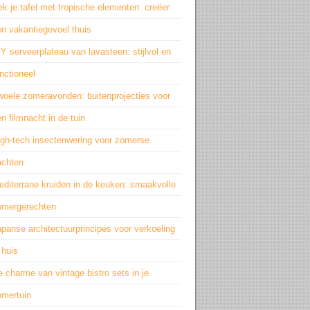
k je tafel met tropische elementen: creëer
n vakantiegevoel thuis
Y serveerplateau van lavasteen: stijlvol en
nctioneel
woele zomeravonden: buitenprojecties voor
n filmnacht in de tuin
igh-tech insectenwering voor zomerse
achten
editerrane kruiden in de keuken: smaakvolle
omergerechten
panse architectuurprincipes voor verkoeling
 huis
 charme van vintage bistro sets in je
omertuin