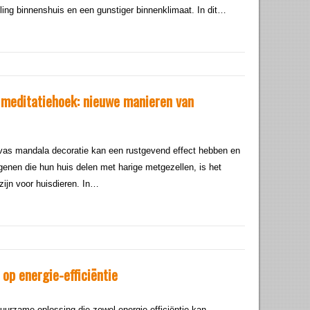
iling binnenshuis en een gunstiger binnenklimaat. In dit…
 meditatiehoek: nieuwe manieren van
vas mandala decoratie kan een rustgevend effect hebben en
diegenen die hun huis delen met harige metgezellen, is het
 zijn voor huisdieren. In…
op energie-efficiëntie
uurzame oplossing die zowel energie-efficiëntie kan