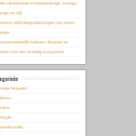
le calcietstenen in interieurdesign: zonnige
ergie en stijl
omerse verlichtingsoplossingen met zonne-
ergie
sectenvriendelijk tuinieren: bloemen en
lanten voor een levendig ecosysteem
egorieën
nergie besparen
terieur
euken
festyle
aamdecoratie