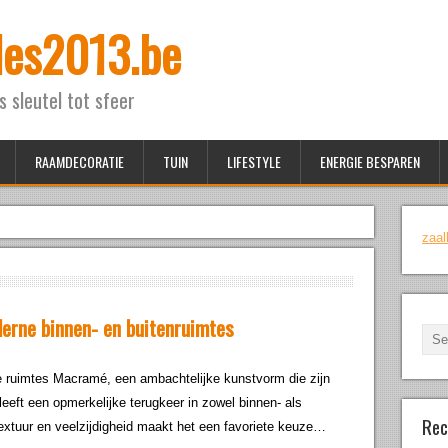
ales2013.be
ls sleutel tot sfeer
RAAMDECORATIE
TUIN
LIFESTYLE
ENERGIE BESPAREN
zaal
erne binnen- en buitenruimtes
ruimtes Macramé, een ambachtelijke kunstvorm die zijn
eeft een opmerkelijke terugkeer in zowel binnen- als
Rec
extuur en veelzijdigheid maakt het een favoriete keuze…