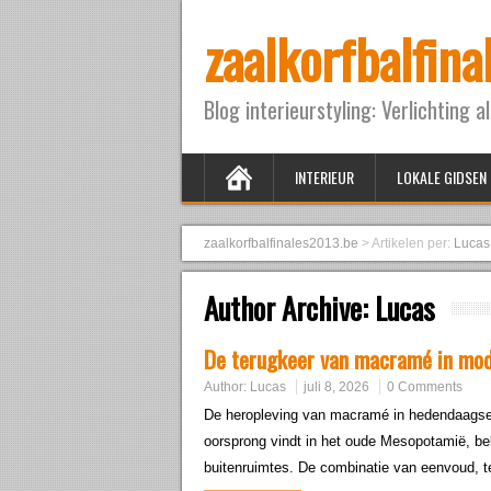
zaalkorfbalfin
Blog interieurstyling: Verlichting a
INTERIEUR
LOKALE GIDSEN
zaalkorfbalfinales2013.be
>
Artikelen per:
Lucas
Author Archive:
Lucas
De terugkeer van macramé in mod
Author:
Lucas
juli 8, 2026
0 Comments
De heropleving van macramé in hedendaagse 
oorsprong vindt in het oude Mesopotamië, bel
buitenruimtes. De combinatie van eenvoud, t