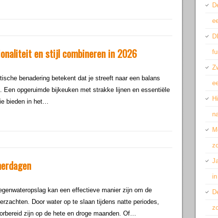
De
ee
DI
ionaliteit en stijl combineren in 2026
fu
Z
tische benadering betekent dat je streeft naar een balans
ee
ad. Een opgeruimde bijkeuken met strakke lijnen en essentiële
H
ie bieden in het…
n
M
z
Ja
merdagen
in
genwateropslag kan een effectieve manier zijn om de
De
erzachten. Door water op te slaan tijdens natte periodes,
z
bereid zijn op de hete en droge maanden. Of…