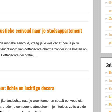
Ge
en
Z
en
rustieke eenvoud naar je stadsappartement
In
p
de rustieke eenvoud, vraag je je wellicht af hoe je jouw
vluchtsoord van cottagecore charme zonder in te boeten op
s. Cottagecore decoratie,…
Cat
E
In
ur: lichte en luchtige decors
K
Li
ijke landschap naar je woonkamer en straalt eenvoud uit.
R
, creëer je een serene atmosfeer in je interieur, zelfs als de