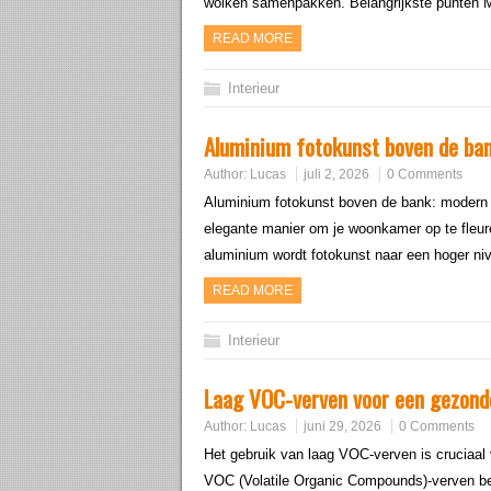
wolken samenpakken. Belangrijkste punten M
READ MORE
Interieur
Aluminium fotokunst boven de ban
Author:
Lucas
juli 2, 2026
0 Comments
Aluminium fotokunst boven de bank: modern 
elegante manier om je woonkamer op te fleure
aluminium wordt fotokunst naar een hoger niv
READ MORE
Interieur
Laag VOC-verven voor een gezonde
Author:
Lucas
juni 29, 2026
0 Comments
Het gebruik van laag VOC-verven is cruciaal
VOC (Volatile Organic Compounds)-verven bev