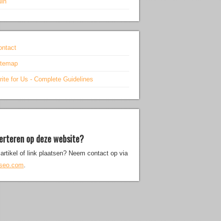
uin
ontact
itemap
ite for Us - Complete Guidelines
erteren op deze website?
artikel of link plaatsen? Neem contact op via
iseo.com
.