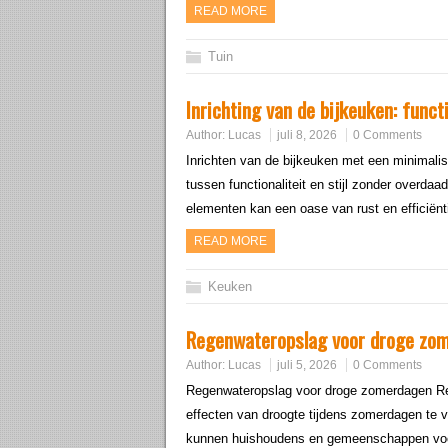
READ MORE
Tuin
Inrichting van de bijkeuken: funct
Author:
Lucas
juli 8, 2026
0 Comments
Inrichten van de bijkeuken met een minimalis
tussen functionaliteit en stijl zonder overda
elementen kan een oase van rust en efficiënt
READ MORE
Keuken
Regenwateropslag voor droge zo
Author:
Lucas
juli 5, 2026
0 Comments
Regenwateropslag voor droge zomerdagen Re
effecten van droogte tijdens zomerdagen te v
kunnen huishoudens en gemeenschappen voor