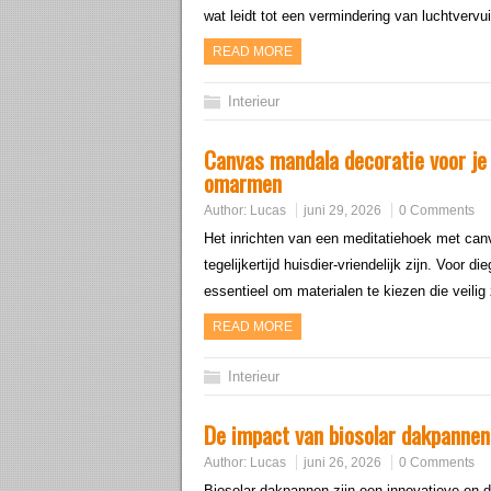
wat leidt tot een vermindering van luchtvervu
READ MORE
Interieur
Canvas mandala decoratie voor je
omarmen
Author:
Lucas
juni 29, 2026
0 Comments
Het inrichten van een meditatiehoek met can
tegelijkertijd huisdier-vriendelijk zijn. Voor 
essentieel om materialen te kiezen die veilig
READ MORE
Interieur
De impact van biosolar dakpannen 
Author:
Lucas
juni 26, 2026
0 Comments
Biosolar dakpannen zijn een innovatieve en d