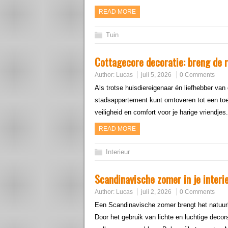
READ MORE
Tuin
Cottagecore decoratie: breng de 
Author:
Lucas
juli 5, 2026
0 Comments
Als trotse huisdiereigenaar én liefhebber van 
stadsappartement kunt omtoveren tot een toe
veiligheid en comfort voor je harige vriendje
READ MORE
Interieur
Scandinavische zomer in je interie
Author:
Lucas
juli 2, 2026
0 Comments
Een Scandinavische zomer brengt het natuurl
Door het gebruik van lichte en luchtige decors