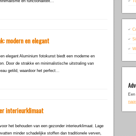
inimalisme en functionaliteit…
T
C
k: modern en elegant
S
Wr
en elegant Aluminium fotokunst biedt een moderne en
n. Door de strakke en minimalistische uitstraling van
eau getild, waardoor het perfect…
Adv
Een 
nap
r interieurklimaat
 voor het behouden van een gezonder interieurklimaat. Lage
atten minder schadelijke stoffen dan traditionele verven,